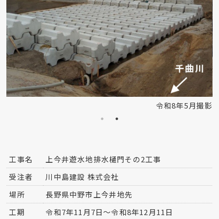
影
令和8年5月撮影
工事名
上今井遊水地排水樋門その2工事
受注者
川中島建設 株式会社
場所
長野県中野市上今井地先
工期
令和7年11月7日～令和8年12月11日