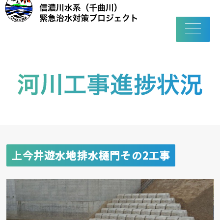
toggle
navigatio
上今井遊水地排水樋門その2工事