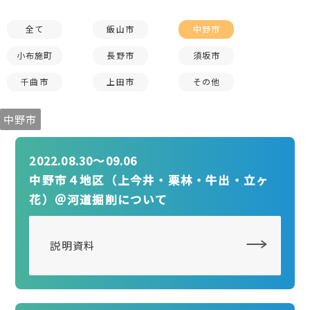
全て
飯山市
中野市
小布施町
長野市
須坂市
千曲市
上田市
その他
中野市
2022.08.30〜09.06
中野市４地区（上今井・栗林・牛出・立ヶ
花）＠河道掘削について
説明資料